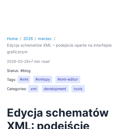
Home
2026
marzec
Edycja schematów XML – podejście oparte na interfejsie
graficznym
2026-03-26
•
7 min read
Status:
#blog
Tags:
#xml
#xmlspy
#xml-editor
Categories:
xml
development
tools
Edycja schematów
XML: podejście