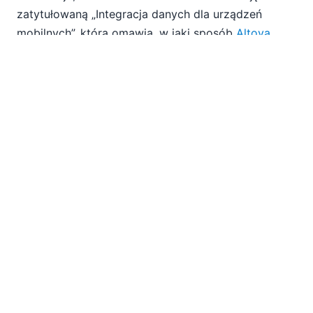
zatytułowaną „Integracja danych dla urządzeń
mobilnych”, która omawia, w jaki sposób
Altova
MobileTogether
umożliwia łatwą integrację danych,
dostarczając wyniki integracji na urządzenia
mobilne, oferując m.in. interaktywne pulpity analiz
biznesowych, eleganckie formularze korporacyjne i
wiele innych, co jest szczególnie istotne w
dzisiejszych środowiskach pracy, gdzie pracownicy
korzystają ze swoich własnych urządzeń (BYOD).
Kliknij tutaj
, aby pobrać swoją kopię już dziś!