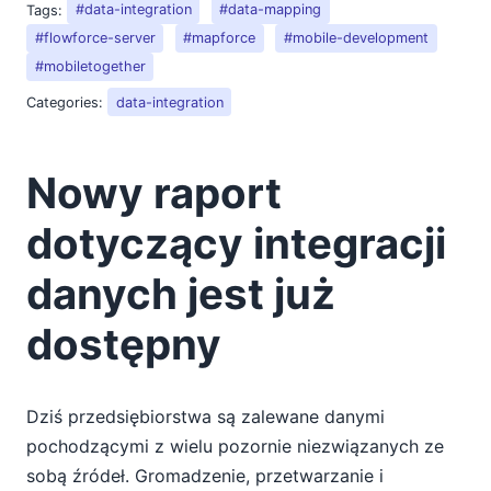
Nowy raport dotyczący integracji danych jest już
Tags:
#data-integration
#data-mapping
dostępny
#flowforce-server
#mapforce
#mobile-development
Twórz wykresy i diagramy, które będą wyświetlane
#mobiletogether
poprawnie na każdym urządzeniu mobilnym w
Categories:
data-integration
środowisku BYOD (Bring Your Own Device)
2013
2012
Nowy raport
2011
2010
dotyczący integracji
2009
2008
danych jest już
2007
dostępny
Dziś przedsiębiorstwa są zalewane danymi
pochodzącymi z wielu pozornie niezwiązanych ze
sobą źródeł. Gromadzenie, przetwarzanie i