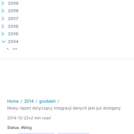
2019
2018
2017
2016
2015
2014
01
03
04
05
06
07
08
Home
2014
grudzień
09
Nowy raport dotyczący integracji danych jest już dostępny
10
2014-12-22
•
2 min read
11
12
Status:
#blog