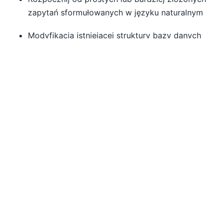
zapytań sformułowanych w języku naturalnym
Modyfikacja istniejącej struktury bazy danych
przy użyciu sztucznej inteligencji
Dostarczamy kompleksową aplikację dla
komputerów stacjonarnych i urządzeń
mobilnych w rekordowo krótkim czasie
Po przeanalizowaniu rozwiązania wygenerowanego
przez sztuczną inteligencję, można zmodyfikować
jego strukturę, wykorzystując kolejne polecenia dla
sztucznej inteligencji lub korzystając z
Proste i
intuicyjne narzędzia wizualne
W aplikacji
RecordsManager można następnie, w razie
potrzeby, zoptymalizować stronę startową,
dostosować układ i właściwości wyświetlania,