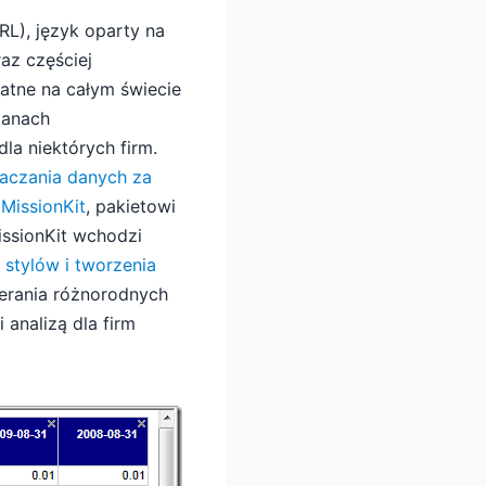
L), język oparty na
az częściej
atne na całym świecie
Stanach
la niektórych firm.
aczania danych za
i
MissionKit
, pakietowi
issionKit wchodzi
stylów i tworzenia
erania różnorodnych
analizą dla firm