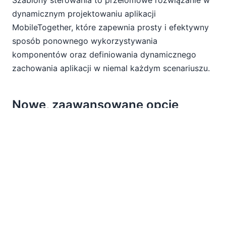
Szablony sterowania to przełomowe rozwiązanie w
dynamicznym projektowaniu aplikacji
MobileTogether, które zapewnia prosty i efektywny
sposób ponownego wykorzystywania
komponentów oraz definiowania dynamicznego
zachowania aplikacji w niemal każdym scenariuszu.
Nowe, zaawansowane opcje
programowania
Najnowsza wersja MobileTogether wprowadza
szereg dodatkowych funkcji, które umożliwiają
dynamiczne działanie aplikacji w zależności od
warunków panujących w czasie jej działania:
Wybieranie grup akcji za pomocą wyrażeń
XPath