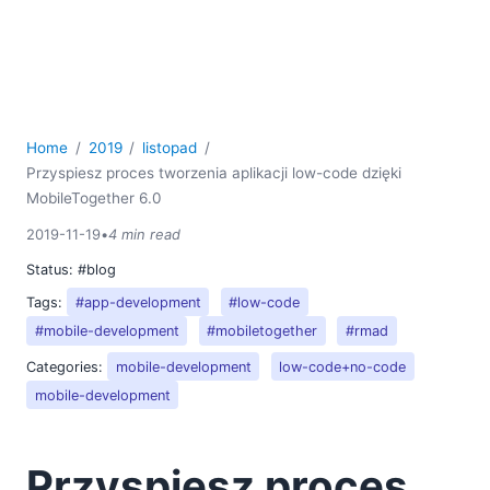
Home
2019
listopad
Przyspiesz proces tworzenia aplikacji low-code dzięki
MobileTogether 6.0
2019-11-19
•
4 min read
Status:
#blog
Tags:
#app-development
#low-code
#mobile-development
#mobiletogether
#rmad
Categories:
mobile-development
low-code+no-code
mobile-development
Przyspiesz proces