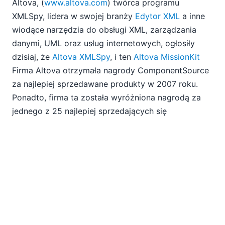
Altova, (
www.altova.com
) twórca programu
Firma Altova otrzymała nagrody ComponentSource za
XMLSpy, lidera w swojej branży
Edytor XML
a inne
najlepszego wydawcę i najlepsze produkty
wiodące narzędzia do obsługi XML, zarządzania
04
danymi, UML oraz usług internetowych, ogłosiły
05
dzisiaj, że
Altova XMLSpy
, i ten
Altova MissionKit
06
Firma Altova otrzymała nagrody ComponentSource
07
za najlepiej sprzedawane produkty w 2007 roku.
08
Ponadto, firma ta została wyróżniona nagrodą za
09
jednego z 25 najlepiej sprzedających się
10
wydawców.
11
12
2007
EN
|
DE
|
FR
|
ES
|
JA
|
ZH
|
IT
|
KO
|
NL
|
PT
Use of this site is governed by our
Terms of Use
,
Privacy
Policy
&
Cookie Policy
. Copyright 2005-2026 Altova. All
Rights Reserved. Patents Pending.