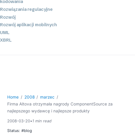
kodowania
Rozwiązania regulacyjne
Rozwój
Rozwój aplikacji mobilnych
UML
XBRL
XML
XPath i XQuery
XSL
YAML
2026
2025
Home
2008
marzec
2024
Firma Altova otrzymała nagrody ComponentSource za
2023
najlepszego wydawcę i najlepsze produkty
2022
2008-03-20
•
1 min read
2021
2020
Status:
#blog