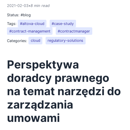
2021-02-03
•
8 min read
Status:
#blog
Tags:
#altova-cloud
#case-study
#contract-management
#contractmanager
Categories:
cloud
regulatory-solutions
Perspektywa
doradcy prawnego
na temat narzędzi do
zarządzania
umowami