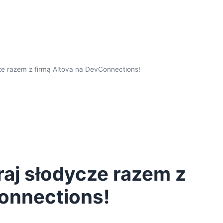
cze razem z firmą Altova na DevConnections!
raj słodycze razem z
Connections!