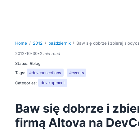
Home
2012
październik
Baw się dobrze i zbieraj słody
2012-10-30
•
2 min read
Status:
#blog
Tags:
#devconnections
#events
Categories:
development
Baw się dobrze i zbie
firmą Altova na Dev