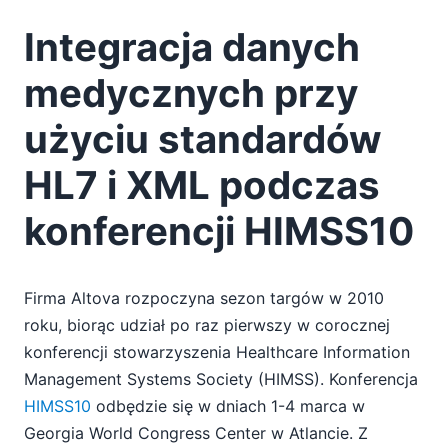
06
Integracja danych
07
09
medycznych przy
10
użyciu standardów
11
2009
HL7 i XML podczas
2008
2007
konferencji HIMSS10
Firma Altova rozpoczyna sezon targów w 2010
roku, biorąc udział po raz pierwszy w corocznej
konferencji stowarzyszenia Healthcare Information
Management Systems Society (HIMSS). Konferencja
HIMSS10
odbędzie się w dniach 1-4 marca w
Georgia World Congress Center w Atlancie. Z