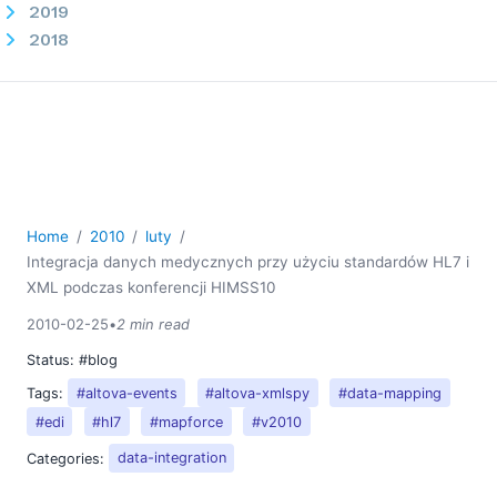
2019
2018
2017
2016
2015
2014
2013
2012
Home
2010
luty
2011
Integracja danych medycznych przy użyciu standardów HL7 i
2010
XML podczas konferencji HIMSS10
02
2010-02-25
•
2 min read
Integracja danych medycznych przy użyciu
standardów HL7 i XML podczas konferencji HIMSS10
Status:
#blog
MapForce v2010r2 – Nowe funkcje
Tags:
#altova-events
#altova-xmlspy
#data-mapping
Wersja 2 zestawu narzędzi Altova MissionKit 2010
#edi
#hl7
#mapforce
#v2010
03
Categories:
data-integration
04
05