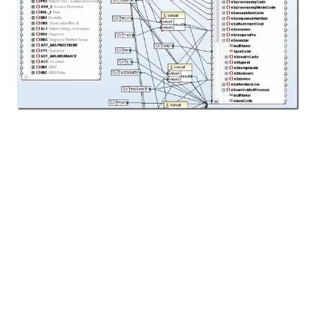
To będzie nasza pierwsza okazja, aby
zaprezentować nową wersję Altova MissionKit 2010
Release 2, która oferuje
znaczące usprawnienia pod
względem szybkości i wydajności
w całej linii
produktów. Zapraszamy do osobistego zapoznania
się z nowymi wersjami 64-bitowymi, lub
pobrania
bezpłatnej wersji próbnej już dziś
. Jeśli jesteście
Państwo jednymi z oczekiwanych ponad 30 000
uczestników konferencji HIMSS10, którzy podróżują