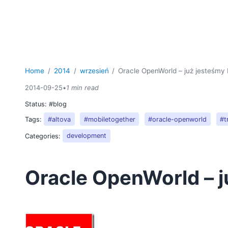
Home
2014
wrzesień
Oracle OpenWorld – już jesteśmy b
2014-09-25
•
1 min read
Status:
#blog
Tags:
#altova
#mobiletogether
#oracle-openworld
#t
Categories:
development
Oracle OpenWorld – j