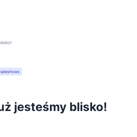
lisko!
radeshows
uż jesteśmy blisko!