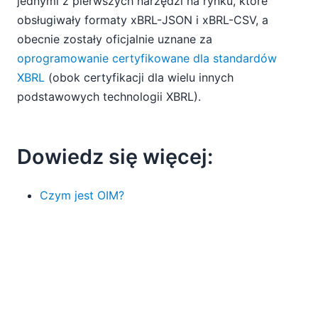
jednymi z pierwszych narzędzi na rynku, które
obsługiwały formaty xBRL-JSON i xBRL-CSV, a
obecnie zostały oficjalnie uznane za
oprogramowanie certyfikowane dla standardów
XBRL
(obok certyfikacji dla wielu innych
podstawowych technologii XBRL).
Dowiedz się więcej:
Czym jest OIM?
Altova
Narzędzia do obsługi formatów xBRL-
JSON i xBRL-CSV
Jakie są korzyści płynące z wyboru
Oprogramowanie certyfikowane zgodnie ze
standardem XBRL
?