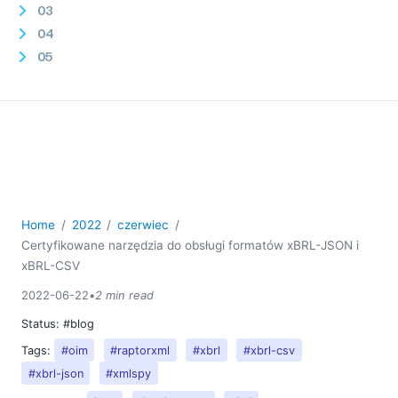
03
04
05
06
Certyfikowane narzędzia do obsługi formatów xBRL-
JSON i xBRL-CSV
Twórz aplikacje bazodanowe bez użycia kodu dzięki
RecordsManager
MobileTogether otrzymała dużą aktualizację
07
Home
2022
czerwiec
08
Certyfikowane narzędzia do obsługi formatów xBRL-JSON i
10
xBRL-CSV
11
2022-06-22
•
2 min read
12
Status:
#blog
2021
2020
Tags:
#oim
#raptorxml
#xbrl
#xbrl-csv
2019
#xbrl-json
#xmlspy
2018