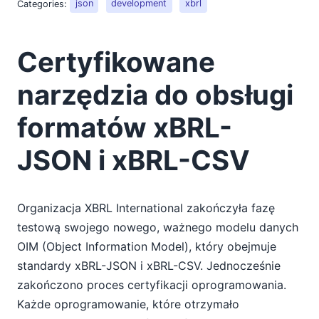
Categories:
json
development
xbrl
2017
2016
Certyfikowane
2015
2014
narzędzia do obsługi
2013
2012
formatów xBRL-
2011
2010
JSON i xBRL-CSV
2009
2008
2007
Organizacja XBRL International zakończyła fazę
testową swojego nowego, ważnego modelu danych
OIM (Object Information Model), który obejmuje
standardy xBRL-JSON i xBRL-CSV. Jednocześnie
zakończono proces certyfikacji oprogramowania.
Każde oprogramowanie, które otrzymało