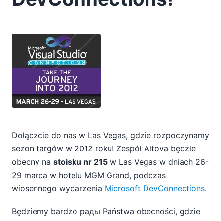
04
05
06
08
09
10
11
2011
2010
2009
Dołączcie do nas w Las Vegas, gdzie rozpoczynamy
2008
sezon targów w 2012 roku! Zespół Altova będzie
2007
obecny na
stoisku nr 215
w Las Vegas w dniach 26-
29 marca w hotelu MGM Grand, podczas
wiosennego wydarzenia
Microsoft DevConnections
.
Będziemy bardzo рады Państwa obecności, gdzie