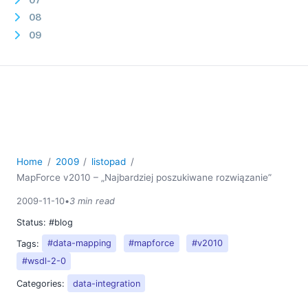
08
09
10
11
Nowości w programie StyleVision v2010
Altova na konferencji Microsoft PDC
MapForce v2010 – „Najbardziej poszukiwane
rozwiązanie”
Odwiedź firmę Altova podczas konferencji
Home
2009
listopad
DevConnections
MapForce v2010 – „Najbardziej poszukiwane rozwiązanie”
Najbardziej poszukiwane funkcje XMLSpy
2009-11-10
•
3 min read
12
Status:
#blog
2008
2007
Tags:
#data-mapping
#mapforce
#v2010
#wsdl-2-0
Categories:
data-integration