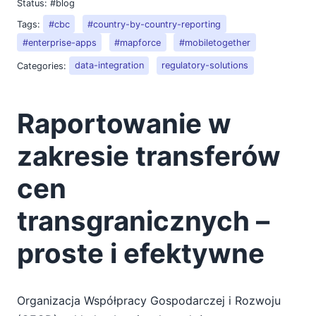
Status:
#blog
Tags:
#cbc
#country-by-country-reporting
#enterprise-apps
#mapforce
#mobiletogether
Categories:
data-integration
regulatory-solutions
Raportowanie w
zakresie transferów
cen
transgranicznych –
proste i efektywne
Organizacja Współpracy Gospodarczej i Rozwoju