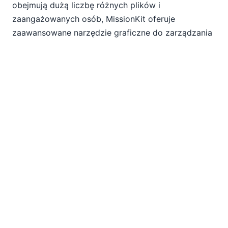
obejmują dużą liczbę różnych plików i
zaangażowanych osób, MissionKit oferuje
zaawansowane narzędzie graficzne do zarządzania
relacjami między plikami XML, dostępne w module
SchemaAgent
. SchemaAgent umożliwia analizę i
zarządzanie relacjami między schematami XML,
dokumentami instancji XML (SOAP), plikami WSDL i
XSLT. Opcja klient/serwer umożliwia wizualizację
wszelkich zmian w czasie rzeczywistym w całej
grupie roboczej.
To umożliwia organizacjom śledzenie i zarządzanie
kluczowymi dla ich działalności plikami SOA jako
niezależnymi, wielokrotnego użytku komponentami,
co skraca czas rozwoju i zmniejsza ryzyko
wystąpienia błędów.