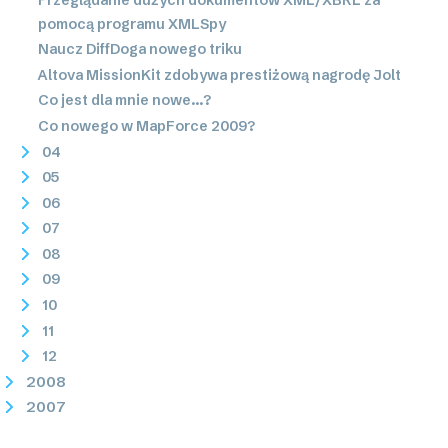
pomocą programu XMLSpy
Naucz DiffDoga nowego triku
Altova MissionKit zdobywa prestiżową nagrodę Jolt
Co jest dla mnie nowe...?
Co nowego w MapForce 2009?
04
05
06
07
08
09
10
11
12
2008
2007