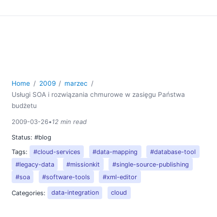
Home
2009
marzec
Usługi SOA i rozwiązania chmurowe w zasięgu Państwa
budżetu
2009-03-26
•
12 min read
Status:
#blog
Tags:
#cloud-services
#data-mapping
#database-tool
#legacy-data
#missionkit
#single-source-publishing
#soa
#software-tools
#xml-editor
Categories:
data-integration
cloud