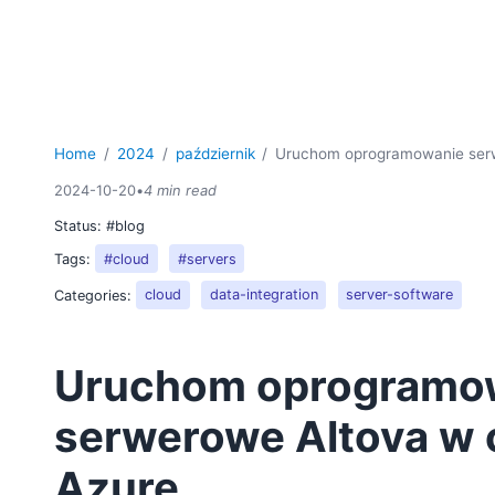
Home
2024
październik
Uruchom oprogramowanie ser
2024-10-20
•
4 min read
Status:
#blog
Tags:
#cloud
#servers
Categories:
cloud
data-integration
server-software
Uruchom oprogramo
serwerowe Altova w
Azure