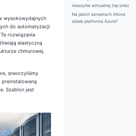
maszynie wirtualnej (ręcznie)
Na jakich serwerach Altova
aw wysokowydajnych
działa platforma Azure?
ych do automatyzacji
 Te rozwiązania
liwiają elastyczną
trukturze chmurowej,
re, stworzyliśmy
z preinstalowaną
e. Szablon jest