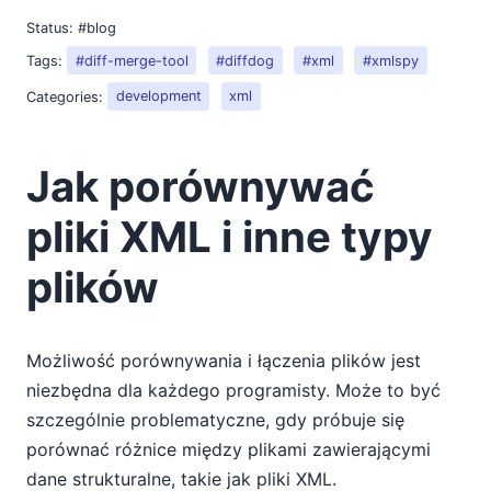
2014
2013
Status:
#blog
2012
Tags:
#diff-merge-tool
#diffdog
#xml
#xmlspy
2011
Categories:
development
xml
2010
2009
2008
Jak porównywać
2007
pliki XML i inne typy
plików
Możliwość porównywania i łączenia plików jest
niezbędna dla każdego programisty. Może to być
szczególnie problematyczne, gdy próbuje się
porównać różnice między plikami zawierającymi
dane strukturalne, takie jak pliki XML.