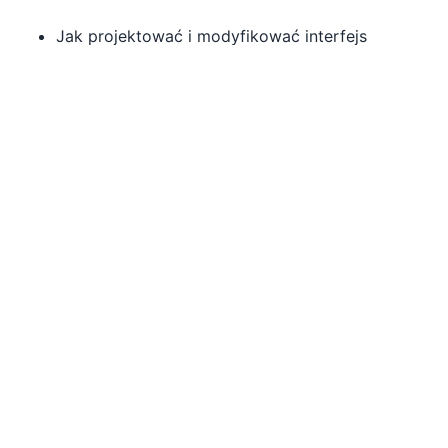
Jak projektować i modyfikować interfejs
użytkownika aplikacji, w tym układ, elementy
sterujące i formatowanie
Jak dodać funkcjonalność filtrowania
wyświetlanych danych
Jak dodawać i konfigurować podstrony
aplikacji
Jak dodawać, modyfikować i usuwać rekordy
Jak przesyłać i edytować obrazy
Jak zaimplementować funkcję wyszukiwania w
aplikacji