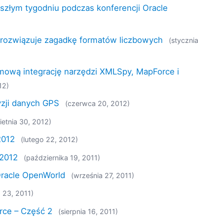
złym tygodniu podczas konferencji Oracle
 rozwiązuje zagadkę formatów liczbowych
(stycznia
mową integrację narzędzi XMLSpy, MapForce i
12)
yzji danych GPS
(czerwca 20, 2012)
ietnia 30, 2012)
2012
(lutego 22, 2012)
 2012
(października 19, 2011)
Oracle OpenWorld
(września 27, 2011)
a 23, 2011)
rce – Część 2
(sierpnia 16, 2011)