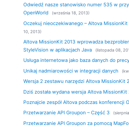
Odwiedź nasze stanowisko numer 535 w przys
OpenWorld
(września 18, 2013)
Oczekuj nieoczekiwanego – Altova MissionKit
10, 2013)
Altova MissionKit 2013 wprowadza bezproble
StyleVision w aplikacjach Java
(listopada 08, 20
Usługa internetowa jako baza danych do prec
Unikaj nadmiarowości w integracji danych
(kw
Wersja 2 zestawu narzędzi Altova MissionKit 
Dziś została wydana wersja Altova MissionKit
Poznajcie zespół Altova podczas konferencji 
Przetwarzanie API Groupon – Część 3
(sierpni
Przetwarzanie API Groupon za pomocą MapFo