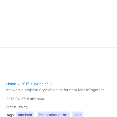
Home
2017
kwiecień
Konwersja projektu StyleVision do formatu MobileTogether
2017-04-27
•
5 min read
Status:
#blog
Tags:
#android
#enterprise-forms
#ios