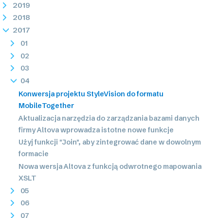
2019
2018
2017
01
02
03
04
Konwersja projektu StyleVision do formatu
MobileTogether
Aktualizacja narzędzia do zarządzania bazami danych
firmy Altova wprowadza istotne nowe funkcje
Użyj funkcji "Join", aby zintegrować dane w dowolnym
formacie
Nowa wersja Altova z funkcją odwrotnego mapowania
XSLT
05
06
07