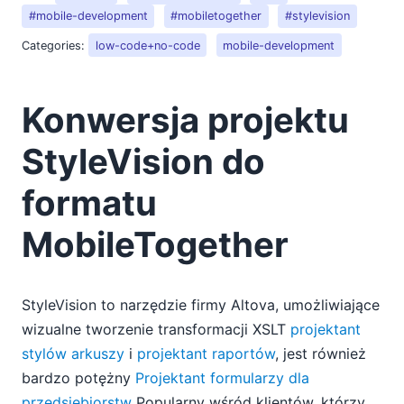
#mobile-development
#mobiletogether
#stylevision
Categories:
low-code+no-code
mobile-development
Konwersja projektu
StyleVision do
formatu
MobileTogether
StyleVision to narzędzie firmy Altova, umożliwiające
wizualne tworzenie transformacji XSLT
projektant
stylów arkuszy
i
projektant raportów
, jest również
bardzo potężny
Projektant formularzy dla
przedsiębiorstw
Popularny wśród klientów, którzy