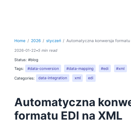
Home
2026
styczeń
Automatyczna konwersja formatu
2026-01-22
•
5 min read
Status:
#blog
Tags:
#data-conversion
#data-mapping
#edi
#xml
Categories:
data-integration
xml
edi
Automatyczna konwe
formatu EDI na XML