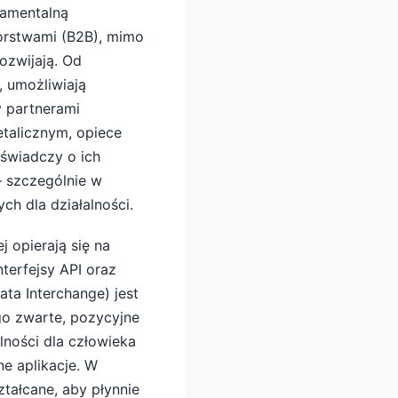
damentalną
orstwami (B2B), mimo
ozwijają. Od
, umożliwiają
 partnerami
talicznym, opiece
 świadczy o ich
– szczególnie w
ch dla działalności.
 opierają się na
terfejsy API oraz
ata Interchange) jest
o zwarte, pozycyjne
lności dla człowieka
e aplikacje. W
ztałcane, aby płynnie