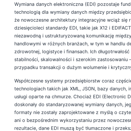
Wymiana danych elektroniczna (EDI) pozostaje fun
technologią dla wymiany danych między przedsiębi
że nowoczesne architektury integracyjne wciąż się r
dziesięcioleci standardy EDI, takie jak X12 i EDIFACT
niezawodną i ustrukturyzowaną komunikację między
handlowymi w różnych branżach, w tym w handlu de
zdrowotnej, logistyce i finansach. Ich długotrwałość
stabilności, skalowalności i szerokim zastosowaniu 
przypadku transakcji o dużym wolumenie i krytyczny
Współczesne systemy przedsiębiorstw coraz częściej
technologiach takich jak XML, JSON, bazy danych, in
usługi oparte na chmurze. Chociaż EDI (Electronic D
doskonały do standaryzowanej wymiany danych, jeg
formaty nie zostały zaprojektowane z myślą o czyte
ani o bezpośrednim wykorzystaniu przez nowoczesn
rezultacie, dane EDI muszą być tłumaczone i przeks