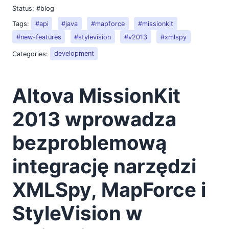
Status:
#blog
Tags:
#api
#java
#mapforce
#missionkit
#new-features
#stylevision
#v2013
#xmlspy
Categories:
development
Altova MissionKit
2013 wprowadza
bezproblemową
integrację narzędzi
XMLSpy, MapForce i
StyleVision w