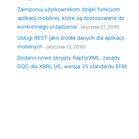
Zaimponuj użytkownikom dzięki funkcjom
aplikacji mobilnej, które są dostosowane do
konkretnego urządzenia
(stycznia 27, 2016)
Usługi REST jako źródła danych dla aplikacji
mobilnych
(stycznia 13, 2016)
Dodano nowe skrypty RaptorXML: zasady
DQC dla XBRL.US, wersja 35 standardu EFM
oraz zasady dotyczące składania dokumentów
do EBA
(grudnia 09, 2015)
10 powodów, dla których warto wybrać
MobileTogether zamiast Microsoft PowerApps
(grudnia 02, 2015)
Firma Altova z dumą informuje o zdobyciu
nagród ComponentSource
(listopada 23, 2015)