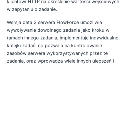
klientowi HTTP na określenie wartości wejściowych
w zapytaniu o zadanie.
Wersja beta 3 serwera FlowForce umożliwia
wywoływanie dowolnego zadania jako kroku w
ramach innego zadania, implementuje indywidualne
kolejki zadań, co pozwala na kontrolowanie
zasobów serwera wykorzystywanych przez te
zadania, oraz wprowadza wiele innych ulepszeń i
nowości.
Wersja beta 3 serwera FlowForce jest dostępna
zarówno w wersji 32-bitowej, jak i 64-bitowej.
Wersja 64-bitowa umożliwia modułowi MapForce
beta 3 przetwarzanie bardzo dużych plików danych
i zapewnia kompatybilność z 64-bitowymi
sterownikami baz danych.