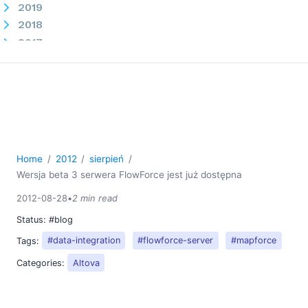
2019
2018
2017
2016
2015
2014
2013
2012
01
Home
2012
sierpień
02
Wersja beta 3 serwera FlowForce jest już dostępna
03
2012-08-28
•
2 min read
04
05
Status:
#blog
06
Tags:
#data-integration
#flowforce-server
#mapforce
08
Categories:
Altova
Wersja beta 3 serwera FlowForce jest już dostępna
09