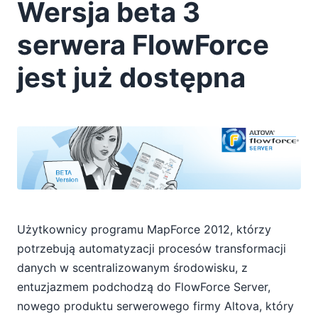
10
Wersja beta 3
11
serwera FlowForce
2011
2010
jest już dostępna
2009
2008
2007
Użytkownicy programu MapForce 2012, którzy
potrzebują automatyzacji procesów transformacji
danych w scentralizowanym środowisku, z
entuzjazmem podchodzą do FlowForce Server,
nowego produktu serwerowego firmy Altova, który