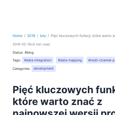
Home
2016
luty
Pięć kluczowych funkcji, które warto z
2016-02-16
•
5 min read
Status:
#blog
Tags:
#data-integration
#data-mapping
#multi-channel-p
Categories:
development
Pięć kluczowych funk
które warto znać z
najnowszej wersji pr