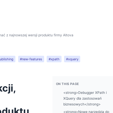
nać z najnowszej wersji produktu firmy Altova
ublishing
#new-features
#xpath
#xquery
ON THIS PAGE
cji,
<strong>Debugger XPath i
XQuery dla zastosowań
biznesowych</strong>
oduktu
<strong>Nowe narzędzia do