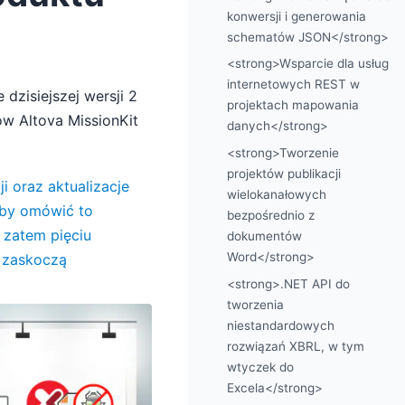
konwersji i generowania
schematów JSON</strong>
<strong>Wsparcie dla usług
internetowych REST w
dzisiejszej wersji 2
projektach mapowania
w Altova MissionKit
danych</strong>
<strong>Tworzenie
projektów publikacji
 oraz aktualizacje
wielokanałowych
 aby omówić to
bezpośrednio z
 zatem pięciu
dokumentów
Word</strong>
 zaskoczą
<strong>.NET API do
tworzenia
niestandardowych
rozwiązań XBRL, w tym
wtyczek do
Excela</strong>