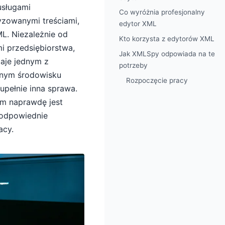
usługami
Co wyróżnia profesjonalny
yzowanymi treściami,
edytor XML
ML. Niezależnie od
Kto korzysta z edytorów XML
mi przedsiębiorstwa,
Jak XMLSpy odpowiada na te
aje jednym z
potrzeby
lnym środowisku
Rozpoczęcie pracy
pełnie inna sprawa.
ym naprawdę jest
 odpowiednie
acy.