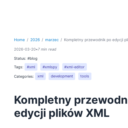
Home
2026
marzec
Kompletny przewodnik po edycji p
2026-03-20
•
7 min read
Status:
#blog
Tags:
#xml
#xmlspy
#xml-editor
Categories:
xml
development
tools
Kompletny przewodn
edycji plików XML