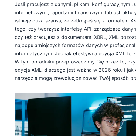
Jeśli pracujesz z danymi, plikami konfiguracyjnymi, 
internetowymi, raportami finansowymi lub ustruktur
istnieje duża szansa, że zetknąłeś się z formatem X
tego, czy tworzysz interfejsy API, zarządzasz dany
czy też pracujesz z dokumentami XBRL, XML pozost
najpopularniejszych formatów danych w profesjona
informatycznym. Jednak efektywna edycja XML to zu
W tym poradniku przeprowadzimy Cię przez to, cz
edycja XML, dlaczego jest ważna w 2026 roku i jak
narzędzia mogą zrewolucjonizować Twój sposób pr