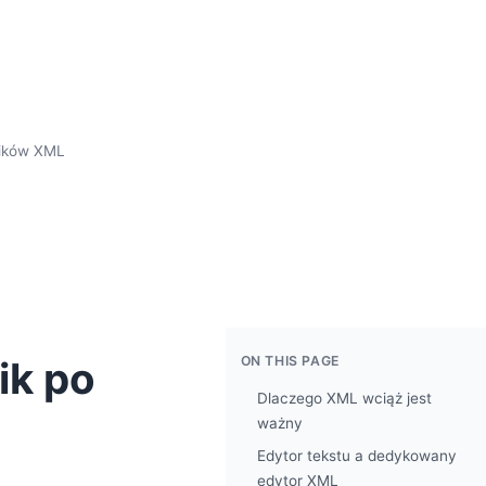
lików XML
ON THIS PAGE
ik po
Dlaczego XML wciąż jest
ważny
Edytor tekstu a dedykowany
edytor XML