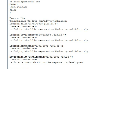
Oprócz możliwości bezpośredniego generowania
tekstu w programie StyleVision, oprogramowanie to
również tworzy arkusz stylów XSLT, który może być
wykorzystywany do wielokrotnego konwertowania