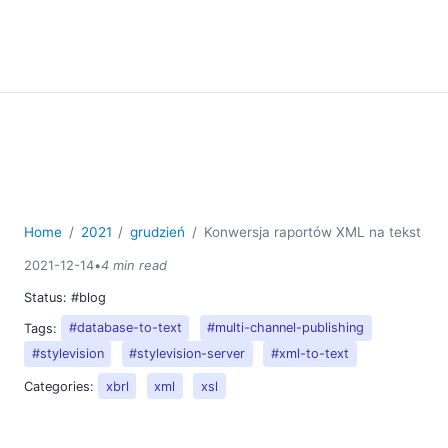
Home
2021
grudzień
Konwersja raportów XML na tekst
2021-12-14
•
4 min read
Status:
#blog
Tags:
#database-to-text
#multi-channel-publishing
#stylevision
#stylevision-server
#xml-to-text
Categories:
xbrl
xml
xsl