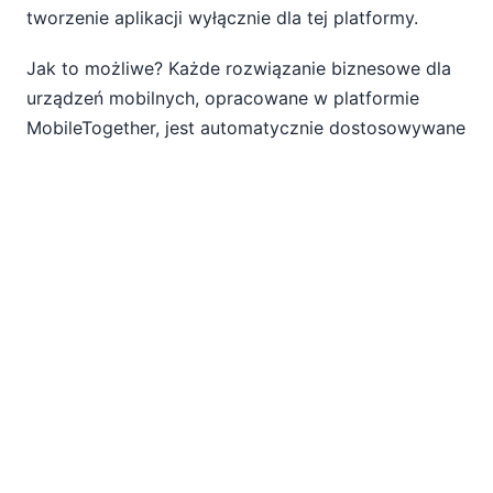
tworzenie aplikacji wyłącznie dla tej platformy.
Jak to możliwe? Każde rozwiązanie biznesowe dla
urządzeń mobilnych, opracowane w platformie
MobileTogether, jest automatycznie dostosowywane
i uruchamiane za pomocą natywnej aplikacji
klienckiej, dla wszystkich popularnych systemów
operacyjnych i formatów urządzeń: smartfonów,
tabletów, laptopów, a nawet komputerów
stacjonarnych, działających pod kontrolą Androida,
iOS, Windows lub innego systemu operacyjnego.
Podejście
MobileTogether
do tworzenia aplikacji
umożliwia połączenie z danymi z serwera i
stworzenie rozwiązania aplikacyjnego raz, a
następnie jego wdrożenie wszędzie, jednocześnie
zapewniając użytkownikom natywne