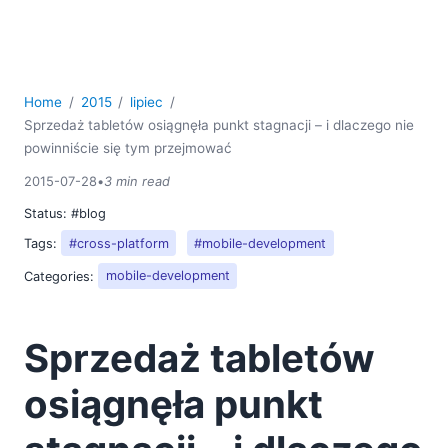
Naucz się XPath 3.1 dzięki szkoleniom online firmy
Altova
08
09
Home
2015
lipiec
10
Sprzedaż tabletów osiągnęła punkt stagnacji – i dlaczego nie
powinniście się tym przejmować
11
12
2015-07-28
•
3 min read
2014
Status:
#blog
2013
Tags:
#cross-platform
#mobile-development
2012
2011
Categories:
mobile-development
2010
2009
Sprzedaż tabletów
2008
2007
osiągnęła punkt