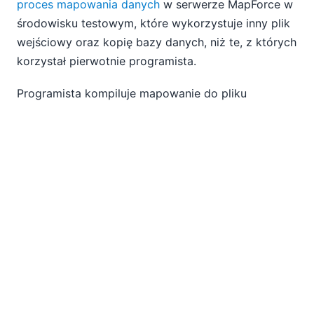
proces mapowania danych
w serwerze MapForce w
środowisku testowym, które wykorzystuje inny plik
wejściowy oraz kopię bazy danych, niż te, z których
korzystał pierwotnie programista.
Programista kompiluje mapowanie do pliku
wykonywalnego dla serwera MapForce, korzystając
z menu "Plik" w programie MapForce