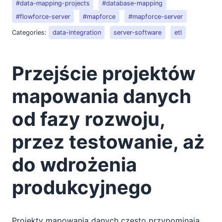
#data-mapping-projects
#database-mapping
#flowforce-server
#mapforce
#mapforce-server
Categories:
data-integration
server-software
etl
Przejście projektów
mapowania danych
od fazy rozwoju,
przez testowanie, aż
do wdrożenia
produkcyjnego
Projekty mapowania danych często przypominają