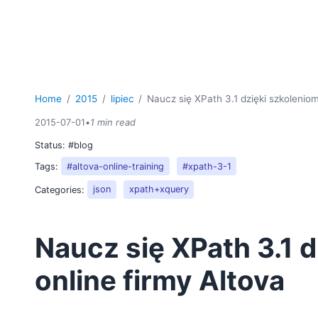
Home
2015
lipiec
Naucz się XPath 3.1 dzięki szkoleniom
2015-07-01
•
1 min read
Status:
#blog
Tags:
#altova-online-training
#xpath-3-1
Categories:
json
xpath+xquery
Naucz się XPath 3.1 
online firmy Altova