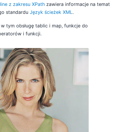
line z zakresu XPath
zawiera informacje na temat
ego standardu
Język ścieżek XML
.
w tym obsługę tablic i map, funkcje do
ratorów i funkcji.