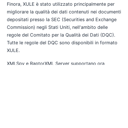
Finora, XULE è stato utilizzato principalmente per
migliorare la qualità dei dati contenuti nei documenti
depositati presso la SEC (Securities and Exchange
Commission) negli Stati Uniti, nell'ambito delle
regole del Comitato per la Qualità dei Dati (DQC).
Tutte le regole del DQC sono disponibili in formato
XULE.
XMLSpy e RaptorXML Server supportano ora
entrambi l'elaborazione di XULE, e XMLSpy ha
introdotto il primo editor XULE interattivo del
settore. La finestra di modifica di XULE semplifica la
creazione e il test delle regole XULE per gli
stakeholder di XBRL, grazie all'assistenza alla
sintassi, al completamento automatico del codice e
ad altre funzionalità utili. Nello screenshot qui sotto,
la finestra dell'editor XULE viene utilizzata per