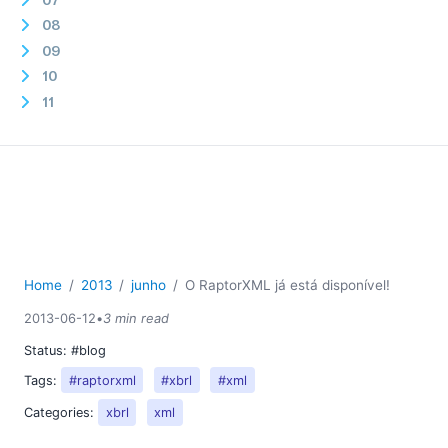
08
09
10
11
12
2012
2011
2010
2009
2008
2007
Home
2013
junho
O RaptorXML já está disponível!
2013-06-12
•
3 min read
Status:
#blog
Tags:
#raptorxml
#xbrl
#xml
Categories:
xbrl
xml