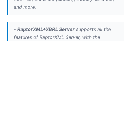
and more.
- RaptorXML+XBRL Server
supports all the
features of RaptorXML Server, with the
addition of processing and validating the XBRL
family of standards: XBRL 2.1, XBRL
Dimensions, XBRL Formula 1.0, XBRL Functions,
and XBRL Definition Links.
Uma nota para os atuais..
Clientes da edição
AltovaXML Reporting
: Como o motor de
processamento XML de terceira geração da Altova,
o RaptorXML Server substitui o AltovaXML, que será
descontinuado. Para ajudar os clientes existentes da
AltovaXML Reporting Edition a migrarem para o