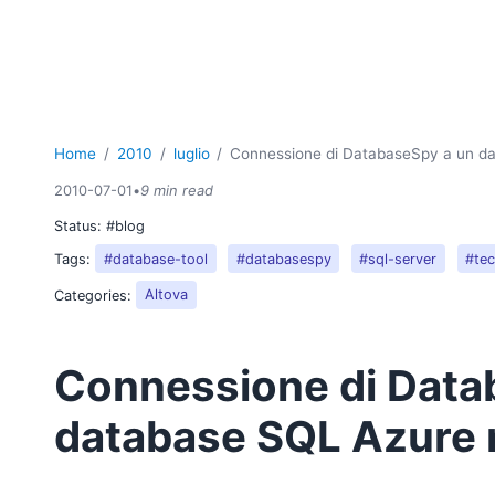
Home
2010
luglio
Connessione di DatabaseSpy a un da
2010-07-01
•
9 min read
Status:
#blog
Tags:
#database-tool
#databasespy
#sql-server
#te
Categories:
Altova
Connessione di Data
database SQL Azure 