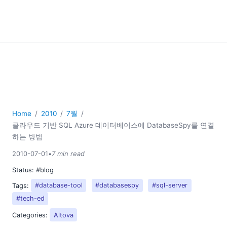
Home
2010
7월
클라우드 기반 SQL Azure 데이터베이스에 DatabaseSpy를 연결
하는 방법
2010-07-01
•
7 min read
Status:
#blog
Tags:
#database-tool
#databasespy
#sql-server
#tech-ed
Categories:
Altova