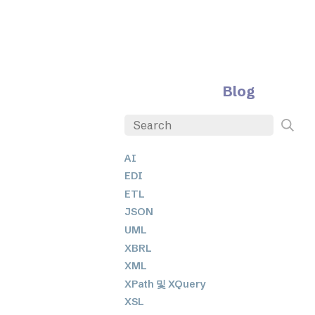
Blog
AI
EDI
ETL
JSON
UML
XBRL
XML
XPath 및 XQuery
XSL