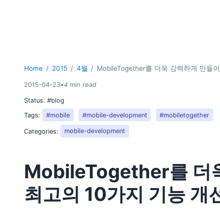
Home
2015
4월
MobileTogether를 더욱 강력하게 만
2015-04-23
•
4 min read
Status:
#blog
Tags:
#mobile
#mobile-development
#mobiletogether
Categories:
mobile-development
MobileTogether
최고의 10가지 기능 개