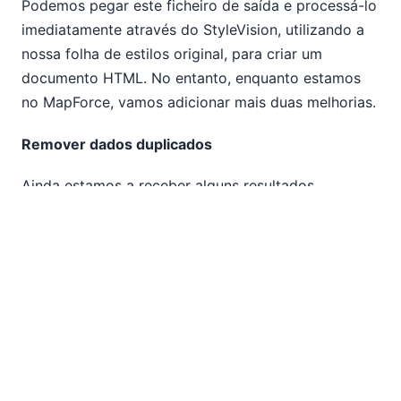
Podemos pegar este ficheiro de saída e processá-lo
imediatamente através do StyleVision, utilizando a
nossa folha de estilos original, para criar um
documento HTML. No entanto, enquanto estamos
no MapForce, vamos adicionar mais duas melhorias.
Remover dados duplicados
Ainda estamos a receber alguns resultados
duplicados, pois as mesmas ofertas são
frequentemente disponibilizadas em vários bairros
de grandes cidades. Um dos exemplos instalados
com o MapForce é um mapeamento chamado
DistinctArticles.mfd, que demonstra como remover
duplicados de um fluxo de dados de entrada onde
os nós XML contêm dados repetidos.
Podemos facilmente copiar o design do exemplo