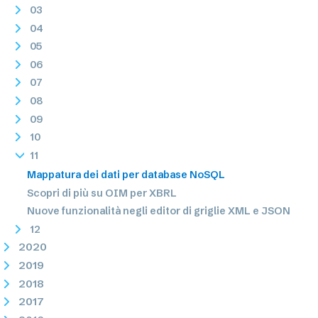
03
04
05
06
07
08
09
10
11
Mappatura dei dati per database NoSQL
Scopri di più su OIM per XBRL
Nuove funzionalità negli editor di griglie XML e JSON
12
2020
2019
2018
2017