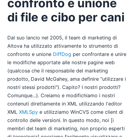
confronto e unione
09
Strumenti di confronto e unione di file e cibo per cani
di file e cibo per cani
Service Pack 2 ora disponibile
10
11
Dal suo lancio nel 2005, il team di marketing di
12
Altova ha utilizzato attivamente lo strumento di
2007
confronto e unione
DiffDog
per confrontare e unire
le modifiche apportate alle nostre pagine web
(qualcosa che il responsabile del marketing
prodotto, David McGahey, ama definire "utilizzare i
nostri stessi prodotti"). Capito? I nostri prodotti?
Comunque...). Creiamo e modifichiamo i nostri
contenuti direttamente in XML utilizzando l'editor
XML
XMLSpy
e utilizziamo WinCVS come client di
controllo delle versioni. In questo modo, noi [i
membri del team di marketing, non proprio esperti
di tecnologia] possiamo facilmente visualizzare e