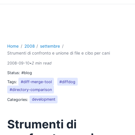
2018
2017
2016
2015
2014
2013
Home
2008
settembre
2012
Strumenti di confronto e unione di file e cibo per cani
2011
2008-09-10
•
2 min read
2010
2009
Status:
#blog
2008
Tags:
#diff-merge-tool
#diffdog
03
#directory-comparison
04
Categories:
development
05
06
07
Strumenti di
08