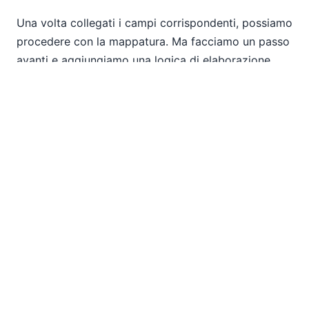
Una volta collegati i campi corrispondenti, possiamo
procedere con la mappatura. Ma facciamo un passo
avanti e aggiungiamo una logica di elaborazione,
che è il passaggio successivo evidenziato nella
barra di guida. MapForce include un'ampia libreria di
funzioni di elaborazione dati che è possibile
utilizzare per manipolare i dati prima di scriverli
nella destinazione. Possiamo cliccare sul pulsante
"Librerie" nella barra di guida per visualizzare
l'intero pannello delle librerie, oppure scegliere tra le
funzioni più popolari elencate nella galleria dei
componenti visivi, dove sono visualizzate con icone
colorate e descrizioni utili. Utilizziamo la galleria e
inseriamo una funzione di ordinamento per elencare
i dipartimenti in ordine alfabetico.