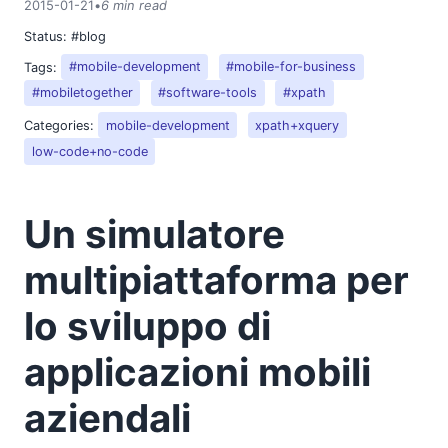
2015-01-21
•
6 min read
Status:
#blog
Tags:
#mobile-development
#mobile-for-business
#mobiletogether
#software-tools
#xpath
Categories:
mobile-development
xpath+xquery
low-code+no-code
Un simulatore
multipiattaforma per
lo sviluppo di
applicazioni mobili
aziendali