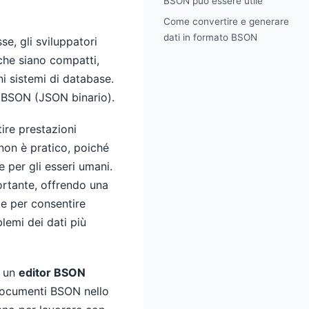
BSON può essere utile
Come convertire e generare
dati in formato BSON
e, gli sviluppatori
 che siano compatti,
ni sistemi di database.
 BSON (JSON binario).
ire prestazioni
non è pratico, poiché
e per gli esseri umani.
ortante, offrendo una
le per consentire
lemi dei dati più
e un
editor BSON
documenti BSON nello