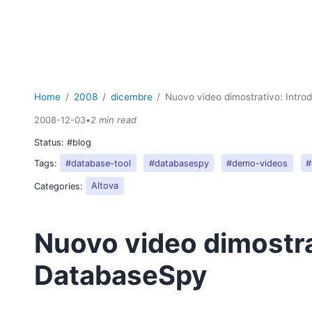
Home
2008
dicembre
Nuovo video dimostrativo: Intr
2008-12-03
•
2 min read
Status:
#blog
Tags:
#database-tool
#databasespy
#demo-videos
#
Categories:
Altova
Nuovo video dimostra
DatabaseSpy