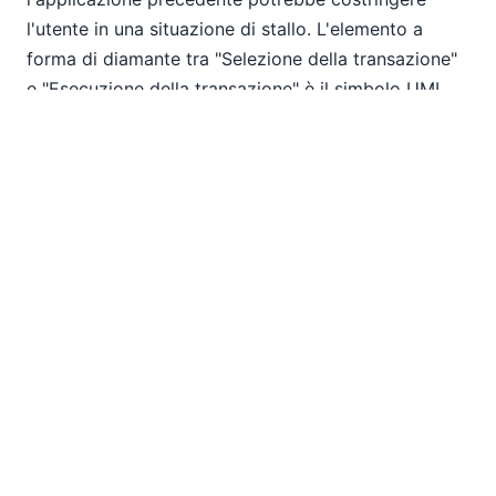
l'utente in una situazione di stallo. L'elemento a
forma di diamante tra "Selezione della transazione"
e "Esecuzione della transazione" è il simbolo UML
che indica una scelta tra diversi percorsi.
Inizialmente, potrebbe sembrare illogico che
l'applicazione consenta all'utente di disconnettersi
prima di eseguire qualsiasi transazione, ma questa è
un'opzione offerta dall'applicazione precedente nel
menu delle transazioni. E, nella realtà, gli utenti
possono cambiare idea all'ultimo minuto! Abbiamo
fatto attenzione a utilizzare un linguaggio coerente,
per quanto possibile, per i nomi e le descrizioni dei
nostri elementi. Gli stati sono denominati con verbi
al presente che terminano con "-ing". Le transizioni
sono etichettate per indicare il completamento
dell'azione che causa il cambiamento di stato. L'uso