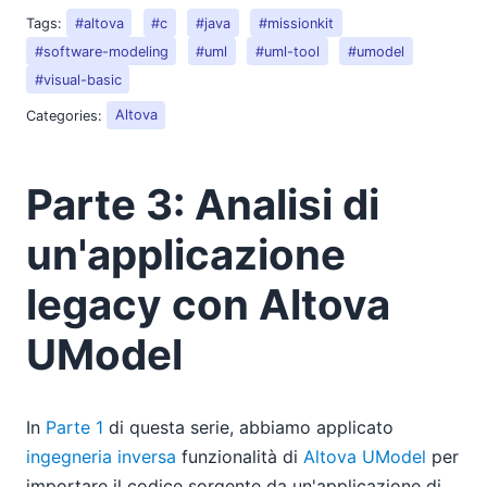
Tags:
#altova
#c
#java
#missionkit
#software-modeling
#uml
#uml-tool
#umodel
#visual-basic
Categories:
Altova
Parte 3: Analisi di
un'applicazione
legacy con Altova
UModel
In
Parte 1
di questa serie, abbiamo applicato
ingegneria inversa
funzionalità di
Altova UModel
per
importare il codice sorgente da un'applicazione di