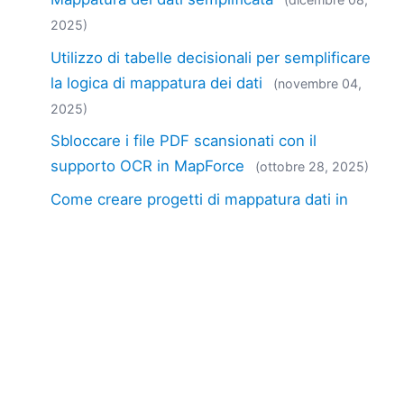
2025)
Utilizzo di tabelle decisionali per semplificare
la logica di mappatura dei dati
(novembre 04,
2025)
Sbloccare i file PDF scansionati con il
supporto OCR in MapForce
(ottobre 28, 2025)
Come creare progetti di mappatura dati in
batch
(maggio 15, 2025)
Strumenti OpenAPI per sviluppatori
(aprile 15,
2025)
Aggiornare l'inventario di Shopify da un'app
mobile
(aprile 01, 2025)
Esportare prodotti da Shopify in formato CSV
(marzo 28, 2025)