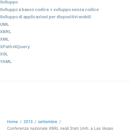
Sviluppo
Sviluppo a basso codice + sviluppo senza codice
Sviluppo di applicazioni per dispositivi mobili
UML
XBRL
XML
XPath+XQuery
XSL
YAML
2026
2025
2024
2023
2022
2021
2020
Home
2013
settembre
2019
Conferenza nazionale XBRL negli Stati Uniti, a Las Vegas