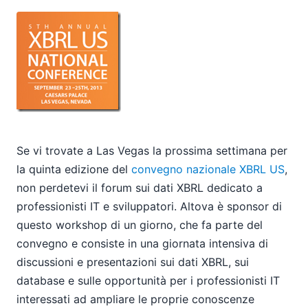
Vegas
Visitateci allo stand 535 la prossima settimana durante
Oracle OpenWorld
Utilizzare le espressioni XPath per affinare la selezione
dei dati
10
11
12
2012
Se vi trovate a Las Vegas la prossima settimana per
2011
la quinta edizione del
convegno nazionale XBRL US
,
2010
non perdetevi il forum sui dati XBRL dedicato a
2009
professionisti IT e sviluppatori. Altova è sponsor di
2008
questo workshop di un giorno, che fa parte del
2007
convegno e consiste in una giornata intensiva di
discussioni e presentazioni sui dati XBRL, sui
database e sulle opportunità per i professionisti IT
interessati ad ampliare le proprie conoscenze