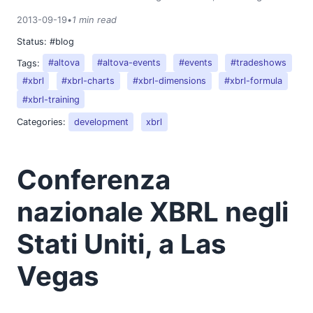
2018
2013-09-19
•
1 min read
2017
Status:
#blog
2016
2015
Tags:
#altova
#altova-events
#events
#tradeshows
2014
#xbrl
#xbrl-charts
#xbrl-dimensions
#xbrl-formula
2013
#xbrl-training
01
Categories:
development
xbrl
02
03
Conferenza
04
05
nazionale XBRL negli
06
07
Stati Uniti, a Las
08
09
Vegas
Espressioni XPath per la reportistica dei dati
Conferenza nazionale XBRL negli Stati Uniti, a Las