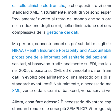
cartelle cliniche elettroniche
, e che questi sforzi so
standard XML. Naturalmente, molti di voi sono espert
"ovviamente" rivolto al resto del mondo che solo ora
nella riduzione degli errori, nella diminuzione dei cos
complessiva della
gestione dei dati
.
Ma per ora, concentriamoci un po' sui dati e sugli s
HIPAA (Health Insurance Portability and Accountabili
protezione delle informazioni sanitarie dei pazienti
I
sanitari, si basavano tradizionalmente su EDI, ma la v
nel 2005, è basata su XML ed è vincolata da un fr
dati in evoluzione all'interno di una metodologia di sv
standard: avanti così! Naturalmente, è necessario m
XML
, verso e da sistemi di backend, verso servizi we
Allora, cosa fare adesso? È necessario diventare esp
standard rendere le cose più SEMPLICI? Vi prego, sign