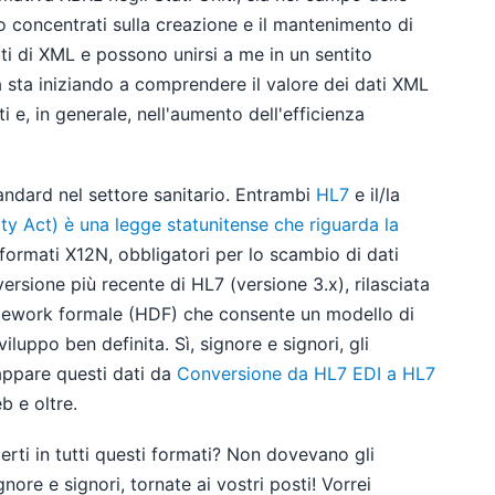
no concentrati sulla creazione e il mantenimento di
i di XML e possono unirsi a me in un sentito
 sta iniziando a comprendere il valore dei dati XML
ti e, in generale, nell'aumento dell'efficienza
tandard nel settore sanitario. Entrambi
HL7
e il/la
ty Act) è una legge statunitense che riguarda la
 formati X12N, obbligatori per lo scambio di dati
ersione più recente di HL7 (versione 3.x), rilasciata
amework formale (HDF) che consente un modello di
iluppo ben definita. Sì, signore e signori, gli
appare questi dati da
Conversione da HL7 EDI a HL7
b e oltre.
erti in tutti questi formati? Non dovevano gli
ore e signori, tornate ai vostri posti! Vorrei