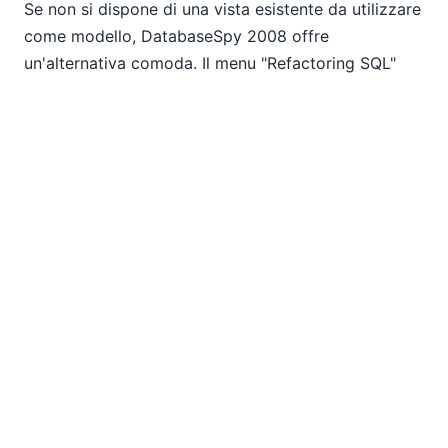
Se non si dispone di una vista esistente da utilizzare
come modello, DatabaseSpy 2008 offre
un'alternativa comoda. Il menu "Refactoring SQL"
include un'opzione per convertire qualsiasi query
SELECT in un'istruzione di creazione di una vista. Il
nome predefinito della vista è evidenziato, in modo
da poter assegnare immediatamente un nome più
appropriato.
Modifica delle stored procedure
Il browser online DatabaseSpy 2008 consente anche
di modificare le stored procedure nel vostro
database. È possibile selezionare una qualsiasi
stored procedure, quindi espandere la selezione per