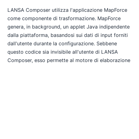
LANSA Composer utilizza l'applicazione MapForce
come componente di trasformazione. MapForce
genera, in background, un applet Java indipendente
dalla piattaforma, basandosi sui dati di input forniti
dall'utente durante la configurazione. Sebbene
questo codice sia invisibile all'utente di LANSA
Composer, esso permette al motore di elaborazione
aziendale di eseguire il componente di
trasformazione della sequenza di integrazione dei
processi aziendali.
Leggete l'articolo completo, pubblicato nel numero
di marzo della rivista Database Trends &
Applications, nonché altre recensioni e notizie
recenti, a questo link:
https://www.altova.com/news_and_reviews.html
.