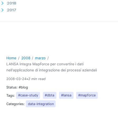
2018
2017
2016
2015
2014
2013
2012
2011
2010
Home
2008
marzo
2009
LANSA integra MapForce per convertire i dati
nell'applicazione di integrazione dei processi aziendali
2008
03
2008-03-24
•
2 min read
LANSA integra MapForce per convertire i dati
Status:
#blog
nell'applicazione di integrazione dei processi aziendali
Tags:
#case-study
#dbta
#lansa
#mapforce
Utilizzo dei font TrueType per la generazione di file
Categories:
data-integration
PDF con StyleVision
Altova riceve i premi "Miglior editore" e "Miglior
prodotto" assegnati da ComponentSource