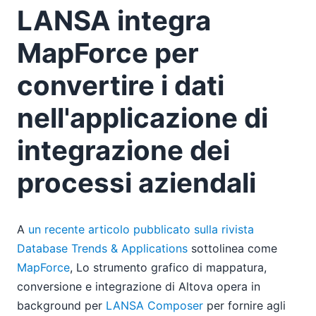
LANSA integra
04
05
MapForce per
06
07
convertire i dati
08
09
nell'applicazione di
10
integrazione dei
11
12
processi aziendali
2007
A
un recente articolo pubblicato sulla rivista
Database Trends & Applications
sottolinea come
MapForce
, Lo strumento grafico di mappatura,
conversione e integrazione di Altova opera in
background per
LANSA Composer
per fornire agli