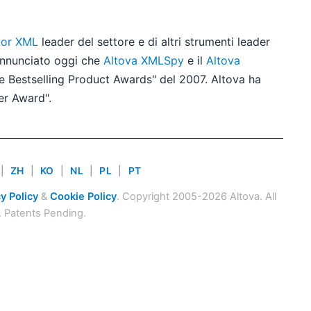
itor XML
leader del settore e di altri strumenti leader
 annunciato oggi che
Altova XMLSpy
e il
Altova
Bestselling Product Awards" del 2007. Altova ha
her Award".
|
ZH
|
KO
|
NL
|
PL
|
PT
y Policy
&
Cookie Policy
. Copyright 2005-2026 Altova. All
. Patents Pending.