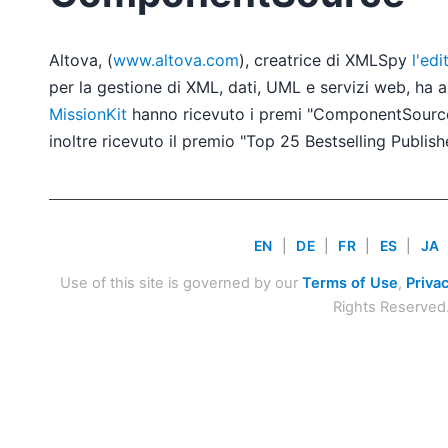
Altova, (
www.altova.com
), creatrice di XMLSpy
l'ed
per la gestione di XML, dati, UML e servizi web, ha
MissionKit
hanno ricevuto i premi "ComponentSource 
inoltre ricevuto il premio "Top 25 Bestselling Publis
EN
|
DE
|
FR
|
ES
|
JA
Use of this site is governed by our
Terms of Use
,
Privac
Rights Reserved