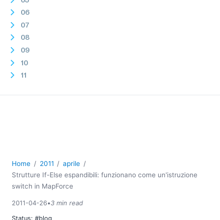
06
07
08
09
10
11
12
2010
2009
2008
2007
Home
2011
aprile
Strutture If-Else espandibili: funzionano come un'istruzione
switch in MapForce
2011-04-26
•
3 min read
Status:
#blog